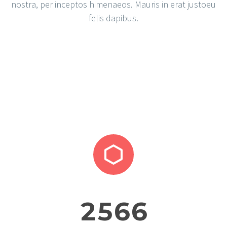
nostra, per inceptos himenaeos. Mauris in erat justoeu
felis dapibus.


2
5
6
6