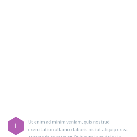
MAIN STEPS & RESULTS
Ut enim ad minim veniam, quis nostrud
L
exercitation ullamco laboris nisi ut aliquip ex ea
commodo consequat. Duis aute irure dolor in