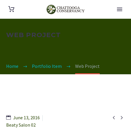
WEB PROJECT
Home
Portfolio Item
Web Project


June 13, 2016
Beaty Salon 02