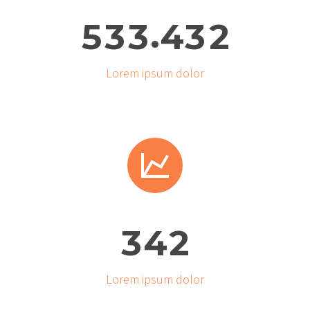
.
5
3
3
4
3
2
Lorem ipsum dolor


3
4
2
Lorem ipsum dolor