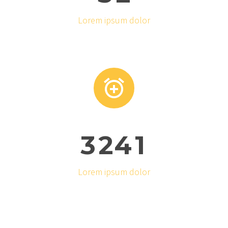
Lorem ipsum dolor


3
2
4
1
Lorem ipsum dolor