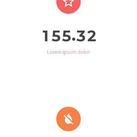


.
1
5
5
3
2
Lorem ipsum dolor

