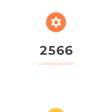


2
5
6
6
Lorem ipsum dolor