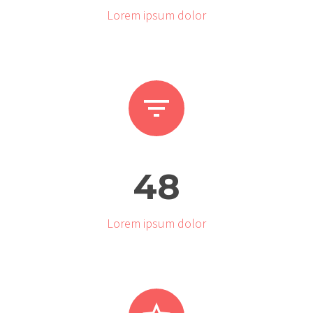
Lorem ipsum dolor


4
8
Lorem ipsum dolor