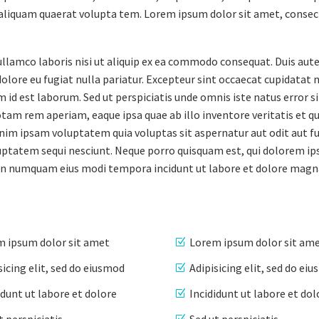
liquam quaerat volupta tem. Lorem ipsum dolor sit amet, consec
llamco laboris nisi ut aliquip ex ea commodo consequat. Duis aute
dolore eu fugiat nulla pariatur. Excepteur sint occaecat cupidatat 
im id est laborum. Sed ut perspiciatis unde omnis iste natus error si
m rem aperiam, eaque ipsa quae ab illo inventore veritatis et qu
nim ipsam voluptatem quia voluptas sit aspernatur aut odit aut fu
uptatem sequi nesciunt. Neque porro quisquam est, qui dolorem ip
ia non numquam eius modi tempora incidunt ut labore et dolore ma
 ipsum dolor sit amet
Lorem ipsum dolor sit am
sicing elit, sed do eiusmod
Adipisicing elit, sed do ei
idunt ut labore et dolore
Incididunt ut labore et dol