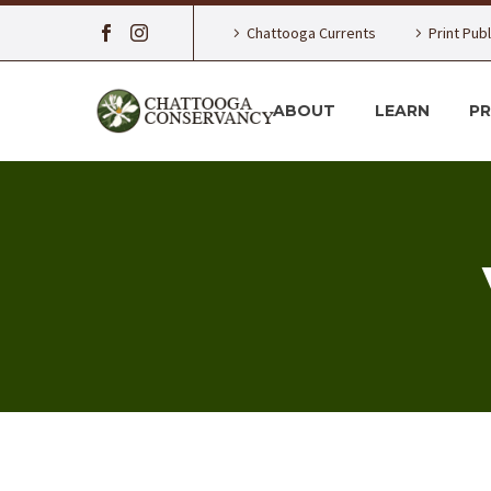
Chattooga Currents
Print Pub
ABOUT
LEARN
P