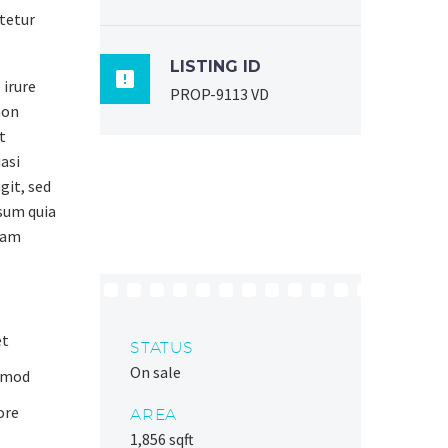
tetur
LISTING ID

 irure
PROP-9113 VD
non
t
asi
git, sed
sum quia
gnam
et
STATUS
On sale
usmod
ore
AREA
1,856 sqft