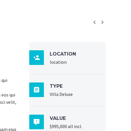


LOCATION

location
 qui
TYPE

Villa Deluxe
 eos qui
ci velit,
VALUE

$995,000 all incl.
quam eius