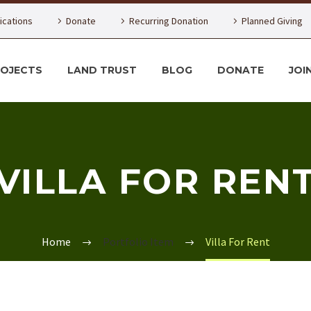
lications
Donate
Recurring Donation
Planned Giving
ROJECTS
LAND TRUST
BLOG
DONATE
JOI
VILLA FOR REN
Home
Portfolio Item
Villa For Rent