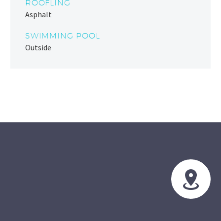
ROOFLING
Asphalt
SWIMMING POOL
Outside

