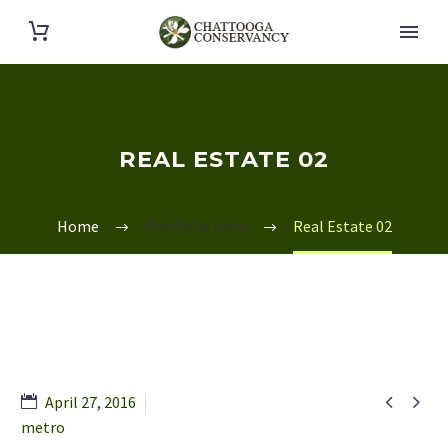
REAL ESTATE 02
Home
Portfolio Item
Real Estate 02


April 27, 2016
metro