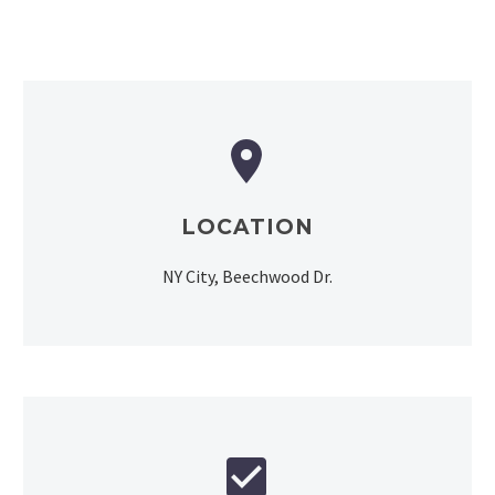


LOCATION
NY City, Beechwood Dr.

