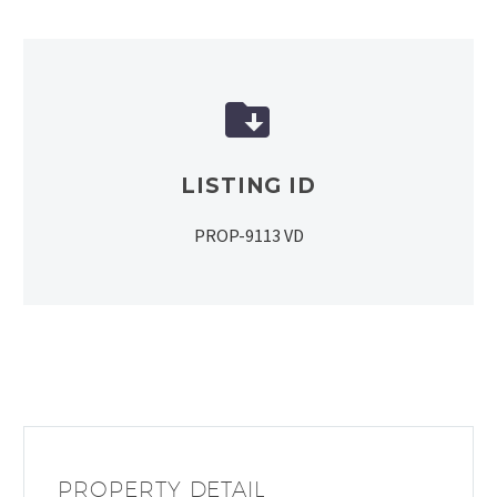


LISTING ID
PROP-9113 VD
PROPERTY DETAIL