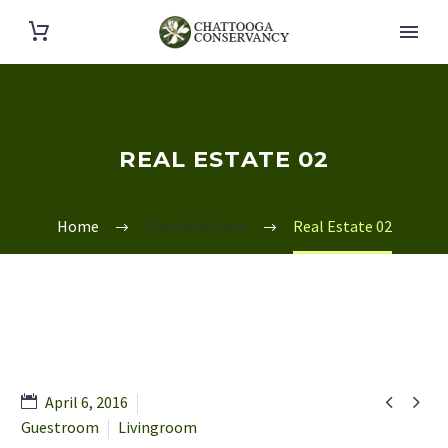
REAL ESTATE 02
Home
Portfolio Item
Real Estate 02


April 6, 2016
Guestroom
Livingroom