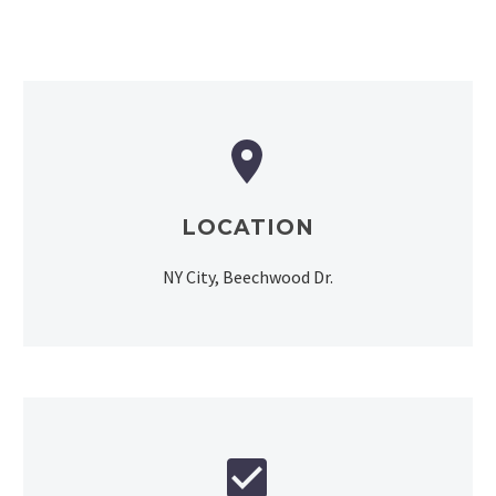


LOCATION
NY City, Beechwood Dr.

