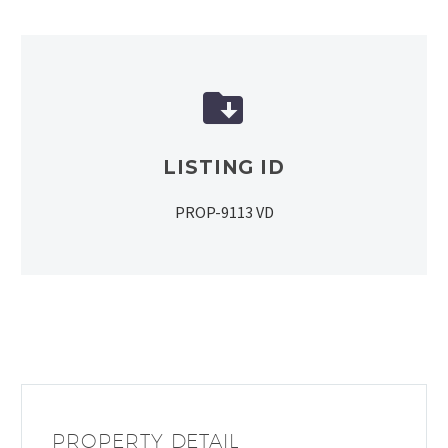


LISTING ID
PROP-9113 VD
PROPERTY DETAIL