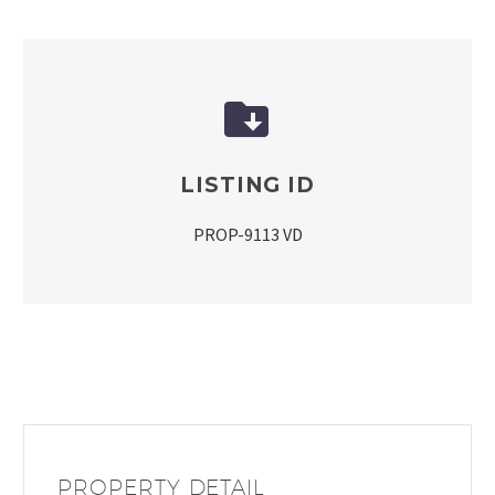


LISTING ID
PROP-9113 VD
PROPERTY DETAIL