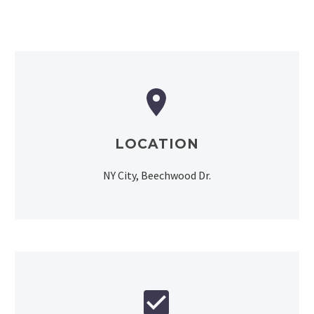


LOCATION
NY City, Beechwood Dr.

