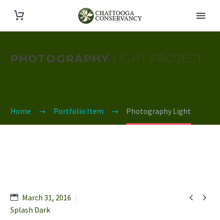
PHOTOGRAPHY
LIGHT PROJECT
Home
Portfolio Item
Photography Light


March 31, 2016
Splash Dark