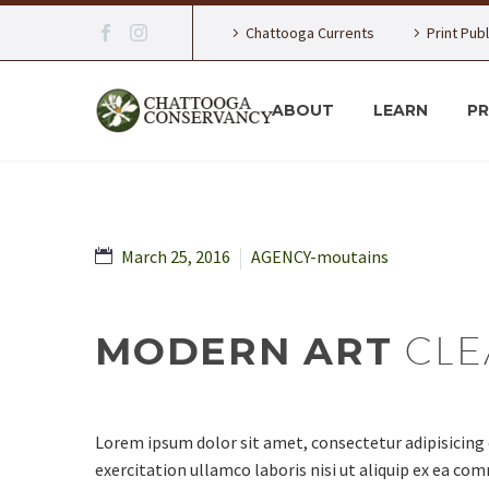
Chattooga Currents
Print Pub
ABOUT
LEARN
P
March 25, 2016
AGENCY-moutains
MODERN ART
CLE
Lorem ipsum dolor sit amet, consectetur adipisicing 
exercitation ullamco laboris nisi ut aliquip ex ea com