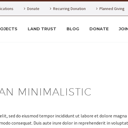
lications
Donate
Recurring Donation
Planned Giving
ROJECTS
LAND TRUST
BLOG
DONATE
JOI
AN MINIMALISTIC
elit, sed do eiusmod tempor incididunt ut labore et dolore magna
modo consequat. Duis aute irure dolor in reprehenderit in voluptate