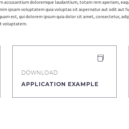
tem accusantium doloremque laudantium, totam rem aperiam, eaque i
nim ipsam voluptatem quia voluptas sit aspernatur aut odit aut fu
quam est, qui dolorem ipsum quia dolor sit amet, consectetur, adi
at voluptatem.


DOWNLOAD
APPLICATION EXAMPLE