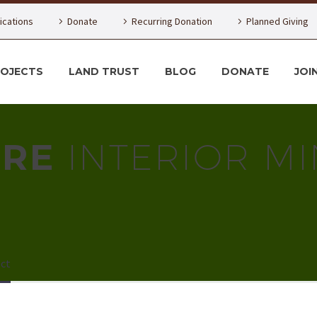
lications
Donate
Recurring Donation
Planned Giving
ROJECTS
LAND TRUST
BLOG
DONATE
JOI
URE
INTERIOR MI
ect