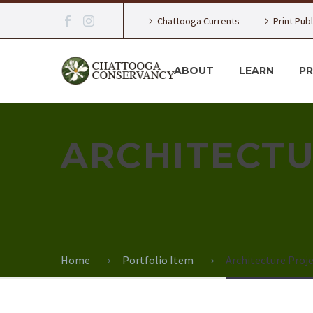
Chattooga Currents
Print Pub
ABOUT
LEARN
P
ARCHITECT
Home
Portfolio Item
Architecture Proj