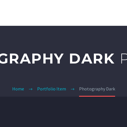
N
PROJECTS
LAND TRUST
BLOG
DONATE
GRAPHY DARK
Home
Portfolio Item
Photography Dark