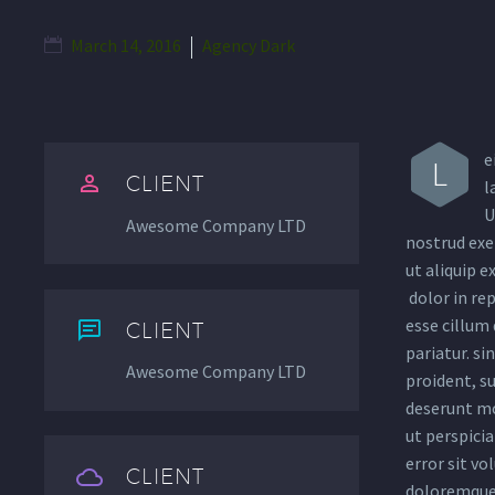
March 14, 2016
Agency Dark
e
L


CLIENT
l
U
Awesome Company LTD
nostrud exer
ut aliquip 
dolor in rep
esse cillum 


CLIENT
pariatur. si
Awesome Company LTD
proident, su
deserunt mo
ut perspicia
error sit v


CLIENT
doloremque