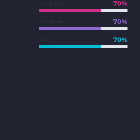
70%
Photography
70%
Photo Retouch
70%
Design