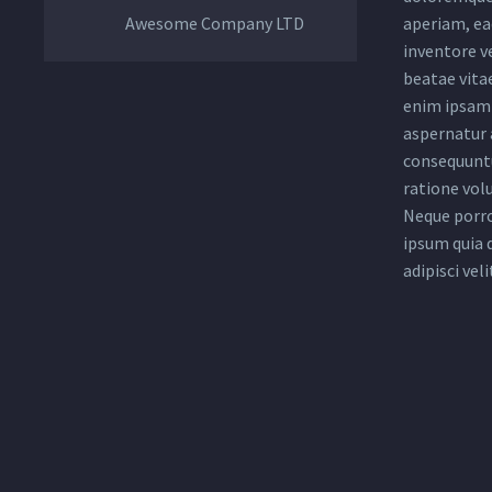
Awesome Company LTD
aperiam, eaq
inventore ve
beatae vita
enim ipsam 
aspernatur a
consequuntu
ratione vol
Neque porro
ipsum quia 
adipisci veli